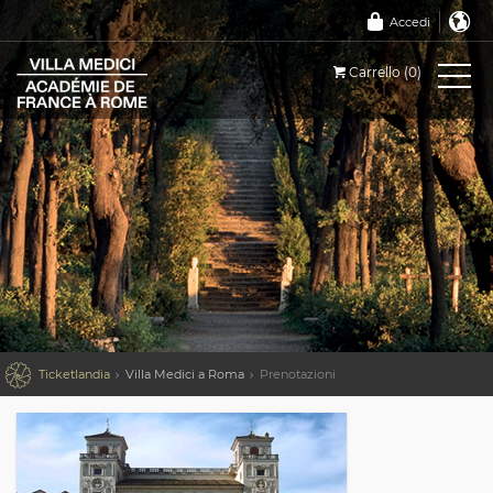
Accedi
Carrello (0)

Ticketlandia
Villa Medici a Roma
Prenotazioni