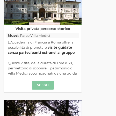
Visita privata percorso storico
Musei:
Parco Villa Medici
L'Accademia di Francia a Roma offre la
possibilità di prenotare
visite guidate
senza partecipanti estranei al gruppo
.
Queste visite, della durata di 1 ore e 30,
permettono di scoprire il patrimonio di
Villa Medici accompagnati da una guida
dedicata.
SCEGLI
Modalità organizzative:
Le visite private possono essere riservate
in qualsiasi giorno e a qualsiasi ora
(previa disponibilità e compatibilmente
con le condizioni di luce nel giardino).