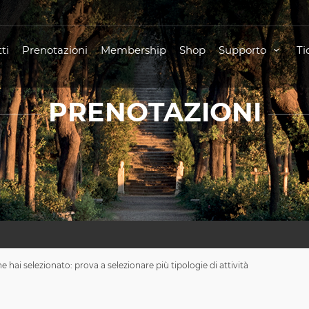
ti
Prenotazioni
Membership
Shop
Supporto
Ti
PRENOTAZIONI
hai selezionato: prova a selezionare più tipologie di attività