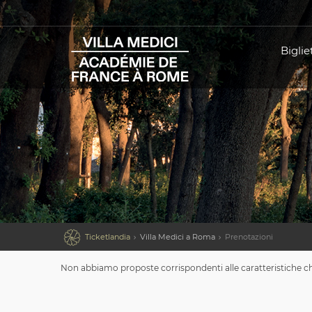
Bigliet

Ticketlandia
Villa Medici a Roma
Prenotazioni
Non abbiamo proposte corrispondenti alle caratteristiche che 