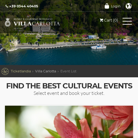
+39 0344 40405
Login
Cart (0)

Ticketlandia
Villa Carlotta
Event List
FIND THE BEST CULTURAL EVENTS
Select event and book your ticket.