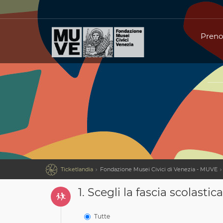
Preno

Ticketlandia
Fondazione Musei Civici di Venezia - MUVE
1.
Scegli la fascia scolastica
Tutte