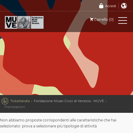
Accedi
Carrello (0)

Ticketlandia
Fondazione Musei Civici di Venezia - MUVE
Prenotazioni
Non abbiamo proposte corrispondenti alle caratteristiche che hai
selezionato: prova a selezionare più tipologie di attività