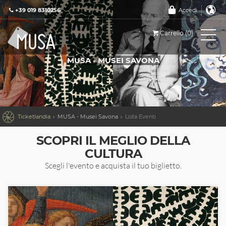
+39 019 8310256
Accedi
Carrello (0)
MUSA - MUSEI SAVONA

Ticketlandia
MUSA - Musei Savona
Lista Eventi
SCOPRI IL MEGLIO DELLA
CULTURA
Scegli l'evento e acquista il tuo biglietto.