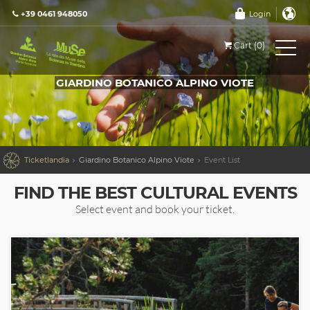
+39 0461 948050
Login
Cart (0)
GIARDINO BOTANICO ALPINO VIOTE

Ticketlandia
Giardino Botanico Alpino Viote
Event List
FIND THE BEST CULTURAL EVENTS
Select event and book your ticket.