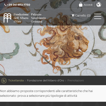
+39 041 872 7750
Accedi
Carrello (0)

Ticketlandia
Fondazione dell'Albero d'Oro
Prenotazioni
Non abbiamo proposte corrispondenti alle caratteristiche che hai
selezionato: prova a selezionare più tipologie di attività