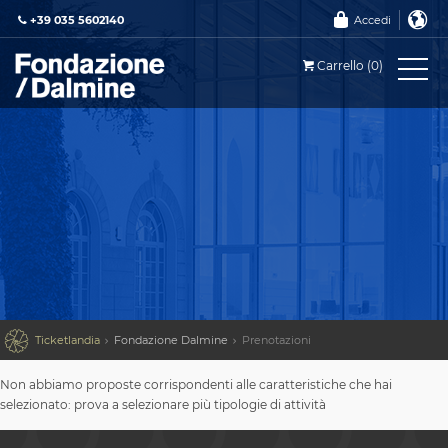
+39 035 5602140
Accedi
Carrello (0)

Ticketlandia
Fondazione Dalmine
Prenotazioni
Non abbiamo proposte corrispondenti alle caratteristiche che hai
selezionato: prova a selezionare più tipologie di attività