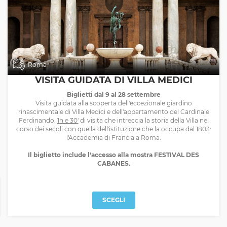
Roma
VISITA GUIDATA DI VILLA MEDICI
Biglietti dal 9 al 28 settembre
Visita guidata alla scoperta dell'eccezionale giardino
rinascimentale di Villa Medici e dell'appartamento del Cardinale
Ferdinando.
1h e 30'
di visita che intreccia la storia della Villa nel
corso dei secoli con quella dell'istituzione che la occupa dal 1803:
l'Accademia di Francia a Roma.
Il biglietto include l'accesso alla mostra FESTIVAL DES
CABANES.
SCEGLI