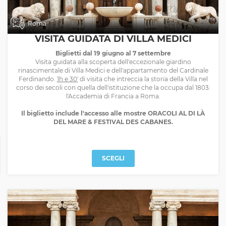
Roma
VISITA GUIDATA DI VILLA MEDICI
Biglietti dal 19 giugno al 7 settembre
Visita guidata alla scoperta dell'eccezionale giardino
rinascimentale di Villa Medici e dell'appartamento del Cardinale
Ferdinando.
1h e 30'
di visita che intreccia la storia della Villa nel
corso dei secoli con quella dell'istituzione che la occupa dal 1803:
l'Accademia di Francia a Roma.
Il biglietto include l'accesso alle mostre ORACOLI AL DI LÀ
DEL MARE & FESTIVAL DES CABANES.
SCEGLI