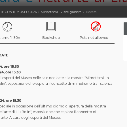
TE CON IL MUSEO 2024
Mimetismi | Visite guidate
Tickets
it time 1h30m
Bookshop
Pets not allowed
IDATE
, ore 15.30
4, ore 15.30
li esperti del Museo nelle sale dedicate alla mostra "Mimetismi. In
 Bolin", esposizione che esplora il concetto di mimetismo tra scienza
4, ore 15.30
speciale in occasione dell’ultimo giorno di apertura della mostra
ll'arte di Liu Bolin", esposizione che esplora il concetto di
rte. A cura degli esperti del Museo.