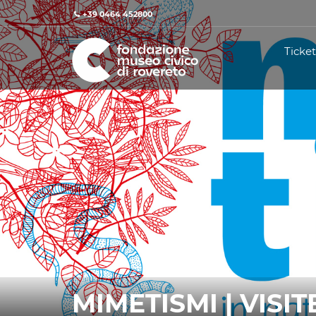
+39 0464 452800
Ticket
MIMETISMI | VISI