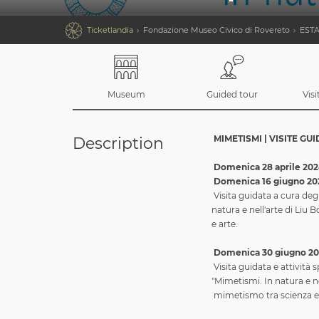

Ticketlandia
Fondazione Museo Civico di Rovereto
ESTA
Museum
Guided tour
Vis
MIMETISMI |
VISITE GU
Description
Domenica 28 aprile 2024
Domenica 16 giugno 202
Visita guidata a cura deg
natura e nell'arte di Liu
e arte.
Domenica 30 giugno 202
Visita guidata e attività 
"Mimetismi. In natura e ne
mimetismo tra scienza e a