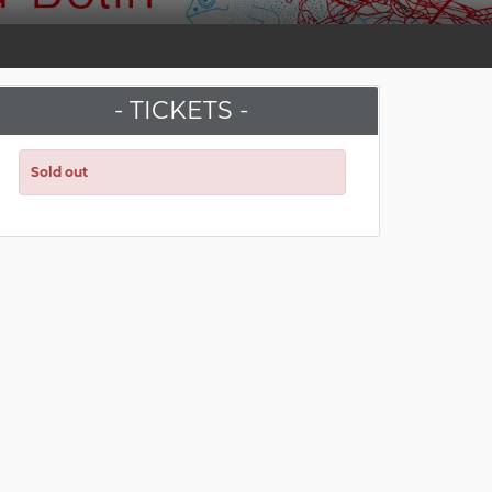
- TICKETS -
Sold out