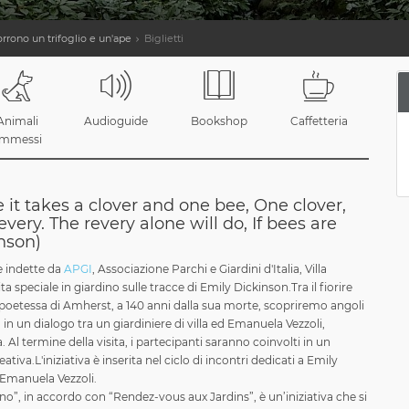
orrono un trifoglio e un'ape
Biglietti
Animali
Audioguide
Bookshop
Caffetteria
mmessi
 it takes a clover and one bee, One clover,
very. The revery alone will do, If bees are
nson)
e indette da
APGI
, Associazione Parchi e Giardini d'Italia, Villa
a speciale in giardino sulle tracce di Emily Dickinson.Tra il fiorire
la poetessa di Amherst, a 140 anni dalla sua morte, scopriremo angoli
, in un dialogo tra un giardiniere di villa ed Emanuela Vezzoli,
 Al termine della visita, i partecipanti saranno coinvolti in un
eativa.L'iniziativa è inserita nel ciclo di incontri dedicati a Emily
 Emanuela Vezzoli.
”, in accordo con “Rendez-vous aux Jardins”, è un’iniziativa che si