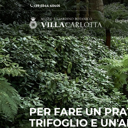
+39 0344 40405
Bigliet
PER FARE UN PR
TRIFOGLIO E UN'