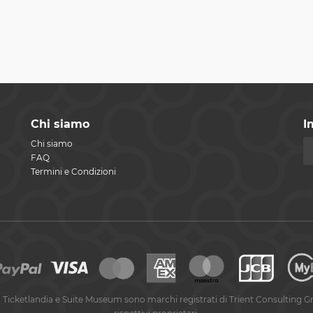
Chi siamo
I
Chi siamo
FAQ
Termini e Condizioni
 Ticketlandia e Suite Museum sono marchi registrati di Trient Consulting G