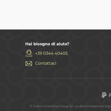
Hai bisogno di aiuto?
+39 0344 40405
Contattaci
©
Trient Consulting Group Srl. Le denominazioni e logo