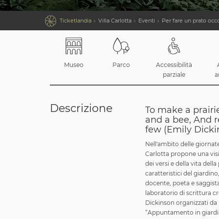

Ticketlandia
Villa Carlotta
Eventi
Per fare un prato occ
Museo
Parco
Accessibilità
parziale
a
Descrizione
To make a prairie
and a bee, And re
few (Emily Dicki
Nell'ambito delle giornat
Carlotta propone una visit
dei versi e della vita del
caratteristici del giardino
docente, poeta e saggista.
laboratorio di scrittura cr
Dickinson organizzati da
“Appuntamento in giardino