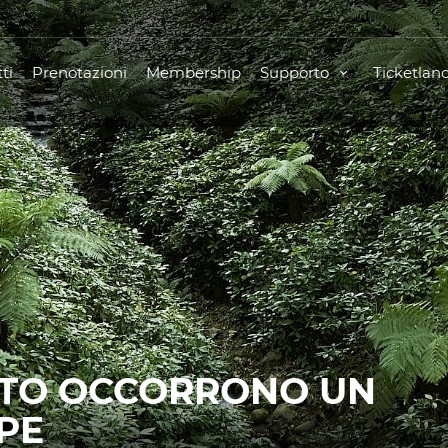
ti
Prenotazioni
Membership
Supporto
Ticketlan
ATO OCCORRONO UN
APE