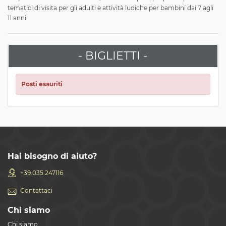
tematici di visita per gli adulti e attività ludiche per bambini dai 7 agli
11 anni!
- BIGLIETTI -
Posti esauriti
Hai bisogno di aiuto?
+39.035.247116
Contattaci
Chi siamo
Chi siamo