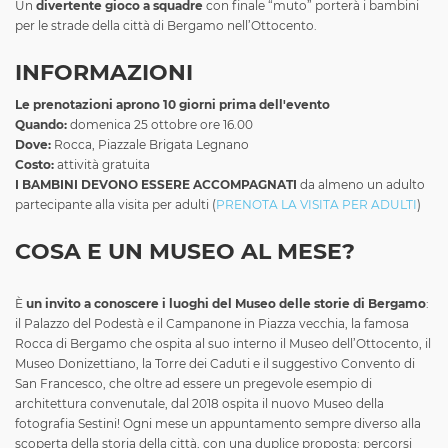
Un
divertente gioco a squadre
con finale “muto”
porterà i bambini
per le strade della città di Bergamo nell’Ottocento.
INFORMAZIONI
Le prenotazioni aprono 10 giorni prima dell'evento
Quando:
domenica 25 ottobre ore 16.00
Dove:
Rocca, Piazzale Brigata Legnano
Costo:
attività gratuita
I BAMBINI DEVONO ESSERE ACCOMPAGNATI
da almeno un adulto
partecipante alla visita per adulti (
PRENOTA LA VISITA PER ADULTI
)
COSA E UN MUSEO AL MESE?
È
un invito a conoscere i luoghi del Museo delle storie di Bergamo
:
il Palazzo del Podestà e il Campanone in Piazza vecchia, la famosa
Rocca di Bergamo che ospita al suo interno il Museo dell’Ottocento, il
Museo Donizettiano, la Torre dei Caduti e il suggestivo Convento di
San Francesco, che oltre ad essere un pregevole esempio di
architettura convenutale, dal 2018 ospita il nuovo Museo della
fotografia Sestini! Ogni mese un appuntamento sempre diverso alla
scoperta della storia della città, con una duplice proposta: percorsi