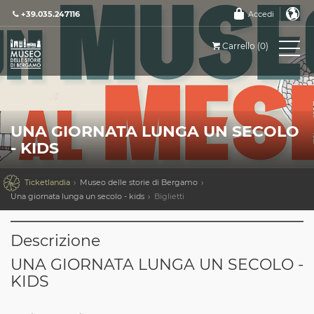
+39.035.247116
Accedi
Carrello (0)
UNA GIORNATA LUNGA UN SECOLO
- KIDS

Ticketlandia
Museo delle storie di Bergamo
Una giornata lunga un secolo - kids
Biglietti
Descrizione
UNA GIORNATA LUNGA UN SECOLO -
KIDS