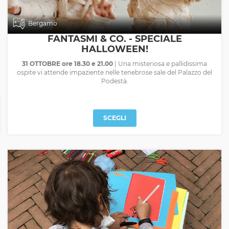
Bergamo
FANTASMI & CO. - SPECIALE
HALLOWEEN!
31 OTTOBRE ore 18.30 e 21.00
| Una misteriosa e pallidissima
ospite vi attende impaziente nelle tenebrose sale del Palazzo del
Podestà.
SCEGLI