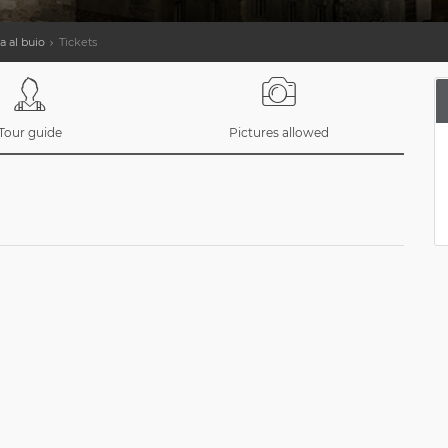
a al buio
Tickets
Tour guide
Pictures allowed