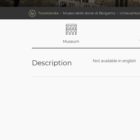

Ticketlandia
Museo delle storie di Bergamo
Un'avventur
Museum
Not available in english
Description