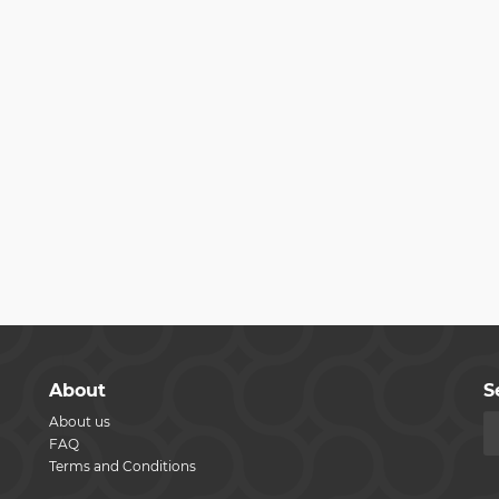
About
S
About us
FAQ
Terms and Conditions