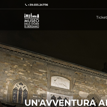
+39.035.247116
Ticket
UN'AVVENTURA A