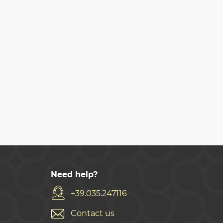
Need help?
+39.035.247116
Contact us