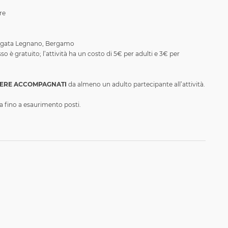
bre
rigata Legnano, Bergamo
sso è gratuito; l’attività ha un costo di 5€ per adulti e 3€ per
SERE ACCOMPAGNATI
da almeno un adulto partecipante all’attività.
a fino a esaurimento posti.