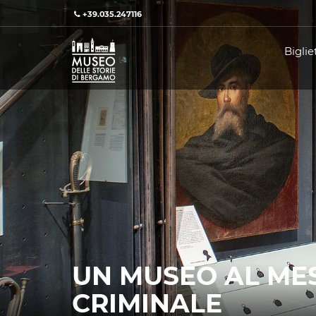
+39.035.247116
Bigliet
UN MUSEO AL MES
CRIMINALE