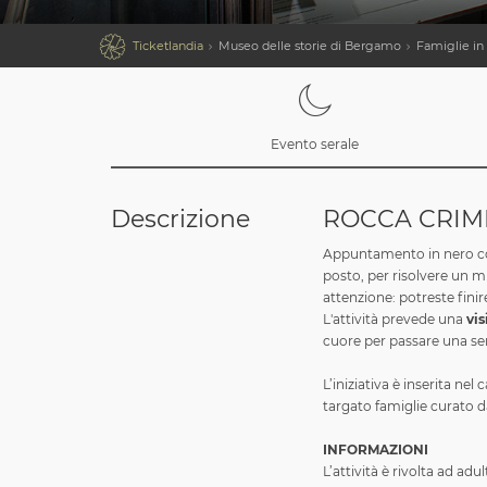

Ticketlandia
Museo delle storie di Bergamo
Famiglie i
Evento serale
Descrizione
ROCCA CRIM
Appuntamento in nero con
posto, per risolvere un m
attenzione: potreste finir
L'attività prevede una
vis
cuore per passare una se
L’iniziativa è inserita ne
targato famiglie curato d
INFORMAZIONI
L’attività è rivolta ad adul