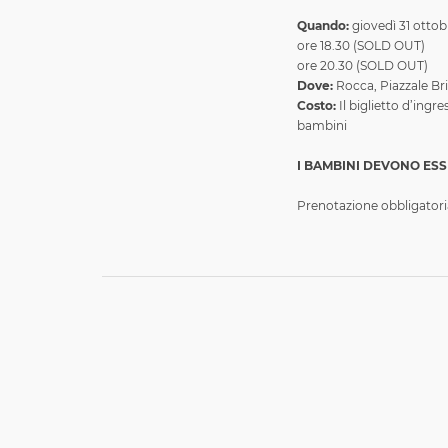
Quando:
giovedì 31 otto
ore 18.30 (SOLD OUT)
ore 20.30 (SOLD OUT)
Dove:
Rocca, Piazzale B
Costo:
Il biglietto d’ingre
bambini
I BAMBINI DEVONO ES
Prenotazione obbligatori