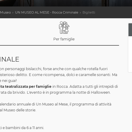
n Museo
UN MUSEO AL MESE - Rocca Criminale
Biglietti
Per famiglie
INALE
 personaggi bislacchi, forse anche con qualche rotella fuori
isterioso delitto. E come ricompensa, dolci e caramelle sonanti. Ma
e nei guai!
ita teatralizzata per famiglie
in Rocca. Adatta a tutti gli intrepidi di
rata da brivido. L'evento è in programma la notte di Halloween.
l calendario annuale di Un Museo al Mese, il programma di attività
al Museo delle storie.
ti e bambini da 6 a 11 anni.