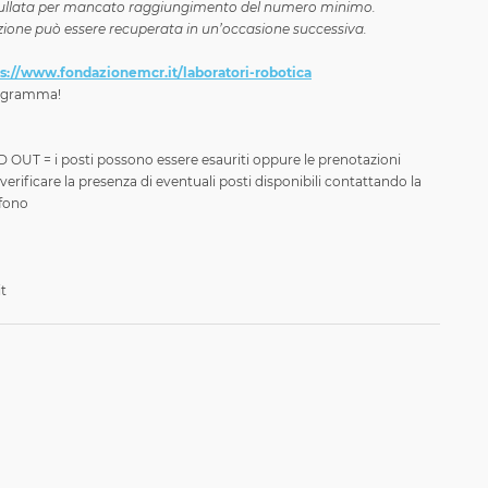
nnullata per mancato raggiungimento del numero minimo.
azione può essere recuperata in un’occasione successiva.
s://www.fondazionemcr.it/laboratori-robotica
programma!
UT = i posti possono essere esauriti oppure le prenotazioni
 verificare la presenza di eventuali posti disponibili contattando la
efono
t