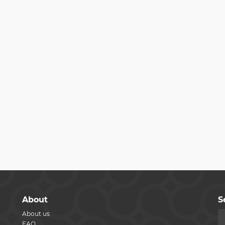
About
S
About us
FAQ