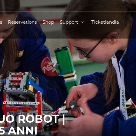
s
Reservations
Shop
Support
Ticketlandia
UO ROBOT |
5 ANNI