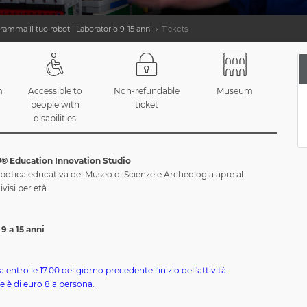
ramma il tuo robot | Laboratorio 9-15 anni
Tickets
m
Accessible to
Non-refundable
Museum
people with
ticket
disabilities
O
® Education Innovation Studio
obotica educativa del Museo di Scienze e Archeologia apre al
visi per età.
9 a 15 anni
entro le 17.00 del giorno precedente l'inizio dell'attività.
ne è di euro 8 a persona.