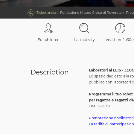

Ticketlandia
Fondazione Museo Civico di Rovereto
Prog
For children
Lab activity
Visit time 1h30
Laboratori al LEIS -
LEG
Description
Lo spazio dedicato alla r
pubblico con laboratori di
Programma il tuo robot
per ragazze e ragazzi da 
Ore 15-16.30
Prenotazione obbligatoria 
La tariffa di partecipazio