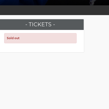
- TICKETS -
Sold out