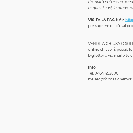
L’attività può essere a
In questi casi, la prenot
VISITA LA PAGINA >
http
per saperne di più sul 
__
VENDITA CHIUSA O SOLD O
online chiuse. È possibile
biglietteria via mail o tel
Info
Tel. 0464 452800
museo@fondazionemcr.i