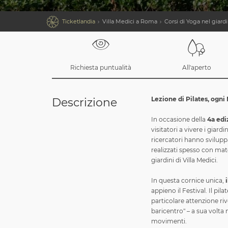

Ticketlandia
Villa Medici a Roma
Corsi di Yoga nel giardi
Richiesta puntualità
All'aperto
Lezione di Pilates, ogni 
Descrizione
In occasione della
4a ediz
visitatori a vivere i giard
ricercatori hanno svilupp
realizzati spesso con mate
giardini di Villa Medici.
In questa cornice unica,
appieno il Festival. Il pil
particolare attenzione riv
baricentro" – a sua volta
movimenti.