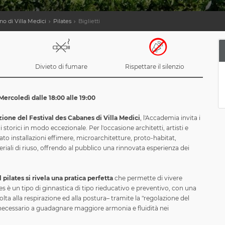
no di Villa Medici
Pilates
Biglietti
Divieto di fumare
Rispettare il silenzio
Mercoledì dalle 18:00 alle 19:00
ione del Festival des Cabanes di Villa Medici
, l'Accademia invita i
ini storici in modo eccezionale. Per l'occasione architetti, artisti e
ato installazioni effimere, microarchitetture, proto-habitat,
riali di riuso, offrendo al pubblico una rinnovata esperienza dei
il pilates si rivela una pratica perfetta
che permette di vivere
ates è un tipo di ginnastica di tipo rieducativo e preventivo, con una
olta alla respirazione ed alla postura– tramite la "regolazione del
 necessario a guadagnare maggiore armonia e fluidità nei