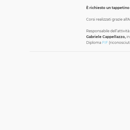
È richiesto un tappetino
Corsi realizzati grazie all
Responsabile dell’attività
Gabriele Cappellazzo,
in
Diploma
FIF
(riconosciuto