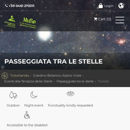
+39 0461 270311
Login
Cart (0)
PASSEGGIATA TRA LE STELLE

Ticketlandia
Giardino Botanico Alpino Viote
Eventi alla Terrazza delle Stelle
Passeggiata tra le stelle
Tickets
Outdoor
Night event
Punctuality kindly requested
Accessible to the disabled