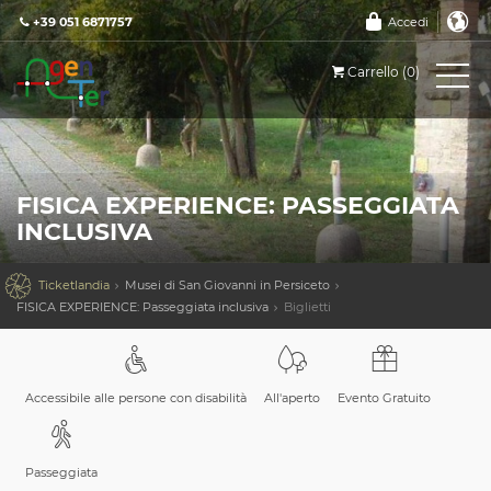
+39 051 6871757
Accedi
Carrello (0)
FISICA EXPERIENCE: PASSEGGIATA
INCLUSIVA

Ticketlandia
Musei di San Giovanni in Persiceto
FISICA EXPERIENCE: Passeggiata inclusiva
Biglietti
Accessibile alle persone con disabilità
All'aperto
Evento Gratuito
Passeggiata