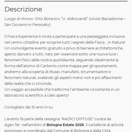
Descrizione
Luogo di ritrovo: Orto Botanico “U. Aldrovandi” (vicolo Baciadonne –
San Giovanni in Persiceto).
Il Fisica Experience ti invita a partecipare a una passeggiata inclusiva
nel centro cittadino per scoprire tutti i segreti della Fisica… in Natura!
Un coinvolgente evento gratuito e privo di barriere architettoniche,
aperto davvero a tutti, nato per osservare sotto una nuova luce i
fenomeni fisici della nostra quotidianità: seguendo idealmente la
forma dell’atomo di Carbonio come mappa per gli spostamenti,
andremo alla scoperta di Musei, manufatti, strumentazioni e
fenomeni naturali, svelando gli aspetti meno noti e più affascinanti
della realtà che ci circonda.
Un viaggio accessibile che trasforma l’ambiente circostante in un
laboratorio scientifico a cielo aperto!
Consigliato dai 10 anni in su.
L'evento fa parte della rassegna "
RADICI DIFFUSE
" curata da
Agen.Ter. nell'ambito di
Bologna Estate 2026
, il cartellone di attività
promosso e coordinato dal Comune di Bologna e dalla Città