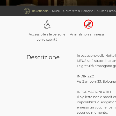

Ticketlandia
Musei - Università di Bologna
Museo Europe
Accessibile alle persone
Animali non ammessi
con disabilità
In occasione della Notte
Descrizione
MEUS sarà straordinariame
Le gratuità rimangono gara
INDIRIZZO
Via Zamboni 33, Bologn
INFORMAZIONI UTILI
Il biglietto non è modific
impossibilità di erogazione
emesso un voucher pari al 
secondo momento.