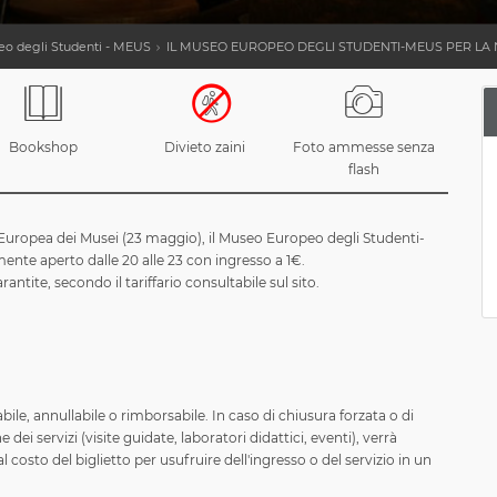
o degli Studenti - MEUS
IL MUSEO EUROPEO DEGLI STUDENTI-MEUS PER LA 
Bookshop
Divieto zaini
Foto ammesse senza
flash
 Europea dei Musei (23 maggio), il Museo Europeo degli Studenti-
nte aperto dalle 20 alle 23 con ingresso a 1€.
ntite, secondo il tariffario consultabile sul sito.
a
abile, annullabile o rimborsabile. In caso di chiusura forzata o di
 dei servizi (visite guidate, laboratori didattici, eventi), verrà
costo del biglietto per usufruire dell'ingresso o del servizio in un