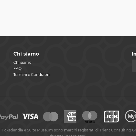
Chi siamo
I
Chi siamo
FAQ
Termini e Condizioni
 Ticketlandia e Suite Museum sono marchi registrati di Trient Consulting G