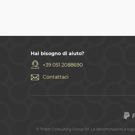
Hai bisogno di aiuto?
+39 051 2088690
Contattaci
©
Trient Consulting Group Srl. Le denominazioni e logo