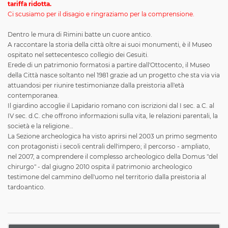
tariffa ridotta.
Ci scusiamo per il disagio e ringraziamo per la comprensione.
Dentro le mura di Rimini batte un cuore antico.
A raccontare la storia della città oltre ai suoi monumenti, è il Museo
ospitato nel settecentesco collegio dei Gesuiti.
Erede di un patrimonio formatosi a partire dall'Ottocento, il Museo
della Città nasce soltanto nel 1981 grazie ad un progetto che sta via via
attuandosi per riunire testimonianze dalla preistoria all'età
contemporanea.
Il giardino accoglie il Lapidario romano con iscrizioni dal I sec. a.C. al
IV sec. d.C. che offrono informazioni sulla vita, le relazioni parentali, la
società e la religione…
La Sezione archeologica ha visto aprirsi nel 2003 un primo segmento
con protagonisti i secoli centrali dell'impero; il percorso - ampliato,
nel 2007, a comprendere il complesso archeologico della Domus "del
chirurgo" - dal giugno 2010 ospita il patrimonio archeologico
testimone del cammino dell'uomo nel territorio dalla preistoria al
tardoantico.