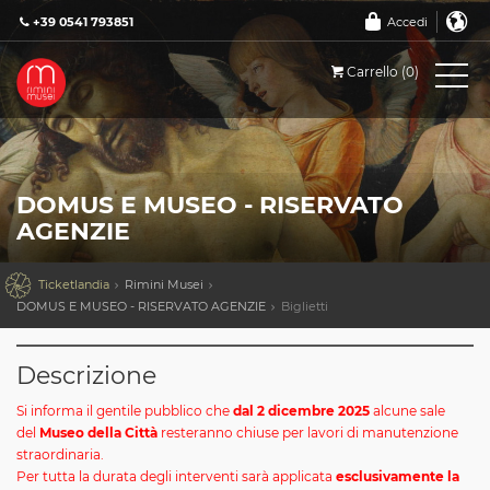
+39 0541 793851
Accedi
Carrello (0)
DOMUS E MUSEO - RISERVATO
AGENZIE

Ticketlandia
Rimini Musei
DOMUS E MUSEO - RISERVATO AGENZIE
Biglietti
Descrizione
Si informa il gentile pubblico che
dal 2 dicembre 2025
alcune sale
del
Museo della Città
resteranno chiuse per lavori di manutenzione
straordinaria.
Per tutta la durata degli interventi sarà applicata
esclusivamente la