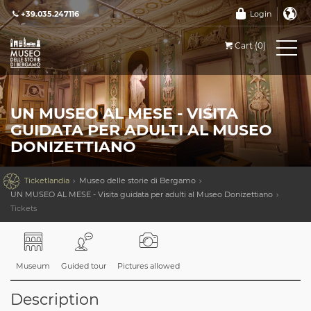
+39.035.247116
Login
Cart (0)
UN MUSEO AL MESE - VISITA
GUIDATA PER ADULTI AL MUSEO
DONIZETTIANO

Ticketlandia
Museo delle storie di Bergamo
UN MUSEO AL MESE - Visita guidata per adulti al Museo Donizettiano
Tickets
Museum
Guided tour
Pictures allowed
Description