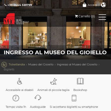
+39 0444 320799
Accedi
Carrello (0)
INGRESSO AL MUSEO DEL GIOIELLO

Ticketlandia
Museo del Gioiello
Ingresso al Museo del Gioiello
Biglietti
Accessibile ai disabili
Animali di piccola taglia
Bookshop
Tempo visita 1h
Audioguide
Si accettano biglietti su smartphone