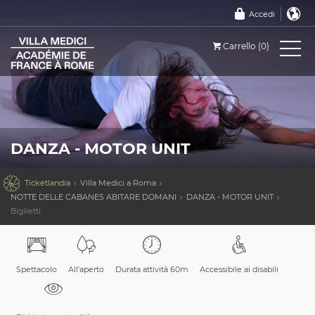
Accedi
Carrello (0)
DANZA - MOTOR UNIT

Ticketlandia
Villa Medici a Roma
NOTTE DELLE CABANES ABITARE DOMANI
DANZA - MOTOR UNIT
Biglietti
Spettacolo
All'aperto
Durata attività 60m
Accessibile ai disabili