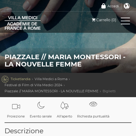
Accedi
Carrello (0)
PIAZZALE // MARIA MONTESSORI -
LA NOUVELLE FEMME

Ticketlandia
Villa Medici a Roma
Festival di Film di Villa Medici 2024
Piazzale // MARIA MONTESSORI - LA NOUVELLE FEMME
Biglietti
Proiezione
Evento serale
All'aperto
Richiesta puntualità
Descrizione