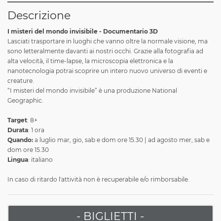
Descrizione
I misteri del mondo invisibile - Documentario 3D
Lasciati trasportare in luoghi che vanno oltre la normale visione, ma
sono letteralmente davanti ai nostri occhi. Grazie alla fotografia ad
alta velocità, il time-lapse, la microscopia elettronica e la
nanotecnologia potrai scoprire un intero nuovo universo di eventi e
creature.
“I misteri del mondo invisibile” è una produzione National
Geographic.
Target
: 8+
Durata
: 1 ora
Quando:
a luglio mar, gio, sab e dom ore 15.30 | ad agosto mer, sab e
dom ore 15.30
Lingua
: italiano
In caso di ritardo l'attività non è recuperabile e/o rimborsabile.
- BIGLIETTI -