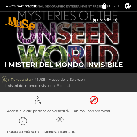
+39 0461 270311
Accedi
Carrello (0)
I MISTERI DEL MONDO INVISIBILE

Ticketlandia
MUSE - Museo delle Scienze
I misteri del mondo invisibile
Biglietti
Accessibile alle persone con disabilità
Animali non ammessi
Durata attività 60m
Richiesta puntualità