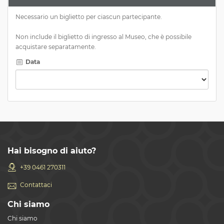
Necessario un biglietto per ciascun partecipante.
Non include il biglietto di ingresso al Museo, che è possibile
acquistare separatamente.
Data
Hai bisogno di aiuto?
+39 0461 270311
Contattaci
Chi siamo
Chi siamo