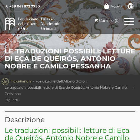
+39 041 872 7750
Accedi
Carrello (0)
LE TRADUZIONI POSSIBILI: LETTURE
DI EÇA DE QUEIRÓS, ANTÓNIO
NOBRE E CAMILO PESSANHA

Ticketlandia
Fondazione dell'Albero d'Oro
Le traduzioni possibili: letture di Eça de Queirós, António Nobre e Camilo
Pessanha
Biglietti
Descrizione
Le traduzioni possibili: letture di Eça
de Queirós, António Nobre e Camilo