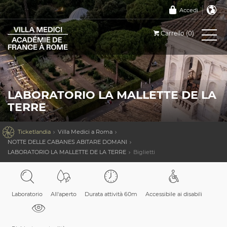
Accedi
Carrello (0)
LABORATORIO LA MALLETTE DE LA
TERRE

Ticketlandia
Villa Medici a Roma
NOTTE DELLE CABANES ABITARE DOMANI
LABORATORIO LA MALLETTE DE LA TERRE
Biglietti
Laboratorio
All'aperto
Durata attività 60m
Accessibile ai disabili