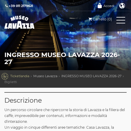
+39 011 2179621
Accedi
Carrello (0)
INGRESSO MUSEO LAVAZZA 2026-
27

Ticketlandia
Museo Lavazza
INGRESSO MUSEO LAVAZZA 2026-27
Biglietti
Descrizione
Un percorso circolare che ripercorre la storia di Lavazza e la filiera del
caffè; imprevedibile per contenuti, informazioni e modalità
d'interazione.
Un viaggio in cinque differenti aree tematiche: Casa Lavazza, la