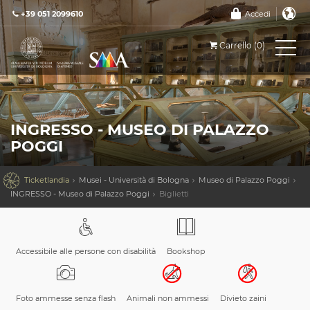
+39 051 2099610
Accedi
Carrello (0)
INGRESSO - MUSEO DI PALAZZO
POGGI

Ticketlandia
Musei - Università di Bologna
Museo di Palazzo Poggi
INGRESSO - Museo di Palazzo Poggi
Biglietti
Accessibile alle persone con disabilità
Bookshop
Foto ammesse senza flash
Animali non ammessi
Divieto zaini