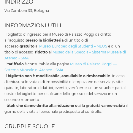
INDIRIZZO
Via Zamboni 33, Bologna
INFORMAZIONI UTILI
Il biglietto d’ingresso per il Museo di Palazzo Poggi dà diritto
all’acquisto
presso la b
iglietteria
di un titolo di
accesso
gratuito
al
Museo Europeo degli Studenti – MEUS
e di un
titolo di accesso
ridotto
al
Museo della Specola – Sistema Museale di
Ateneo - SMA
Il
tariffario
è consultabile alla pagina
Museo di Palazzo Poggi —
Sistema Museale di Ateneo - SMA
Il biglietto non è modificabile, annullabile o rimborsabile
. In caso
di chiusura forzata o di impossibilità di erogazione dei servizi (visite
guidate, laboratori didattici, eventi), verrà emesso un voucher pari al
costo del biglietto per usufruire dell'ingresso o del servizio in un
secondo momento.
I titoli che danno diritto alla riduzione o alla gratuità vanno esibiti
il
giorno della visita al personale predisposto al controllo.
GRUPPI E SCUOLE