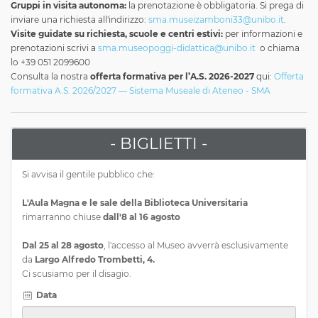
Gruppi in visita autonoma:
la prenotazione è obbligatoria. Si prega di
inviare una richiesta all'indirizzo:
sma.museizamboni33@unibo.it
.
Visite guidate su richiesta, scuole e centri estivi:
per informazioni e
prenotazioni scrivi a
sma.museopoggi-didattica@unibo.it
o chiama
lo +39 051 2099600
Consulta la nostra
offerta formativa per l’A.S. 2026-2027
qui:
Offerta
formativa A.S. 2026/2027 — Sistema Museale di Ateneo - SMA
- BIGLIETTI -
Si avvisa il gentile pubblico che:
L'Aula Magna e le sale della Biblioteca Universitaria
rimarranno chiuse
dall'8 al 16 agosto
Dal 25 al 28 agosto
, l'accesso al Museo avverrà esclusivamente
da
Largo Alfredo Trombetti, 4.
Ci scusiamo per il disagio.
Data