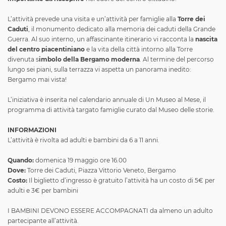
L’attività prevede una visita e un’attività per famiglie alla
Torre dei
Caduti
, il monumento dedicato alla memoria dei caduti della Grande
Guerra. Al suo interno, un affascinante itinerario vi racconta la
nascita
del centro piacentiniano
e la vita della città intorno alla Torre
divenuta s
imbolo della Bergamo moderna
. Al termine del percorso
lungo sei piani, sulla terrazza vi aspetta un panorama inedito:
Bergamo mai vista!
L’iniziativa è inserita nel calendario annuale di Un Museo al Mese, il
programma di attività targato famiglie curato dal Museo delle storie.
INFORMAZIONI
L’attività è rivolta ad adulti e bambini da 6 a 11 anni.
Quando:
domenica 19 maggio ore 16.00
Dove:
Torre dei Caduti, Piazza Vittorio Veneto, Bergamo
Costo:
Il biglietto d’ingresso è gratuito l’attività ha un costo di 5€ per
adulti e 3€ per bambini
I BAMBINI DEVONO ESSERE ACCOMPAGNATI da almeno un adulto
partecipante all’attività.