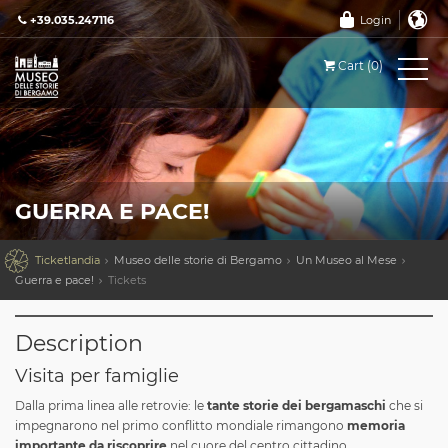
+39.035.247116
Login
Cart (0)
GUERRA E PACE!

Ticketlandia
Museo delle storie di Bergamo
Un Museo al Mese
Guerra e pace!
Tickets
Description
Visita per famiglie
Dalla prima linea alle retrovie: le
tante storie dei bergamaschi
che si
impegnarono nel primo conflitto mondiale rimangono
memoria
importante da riscoprire
nel cuore del centro cittadino.