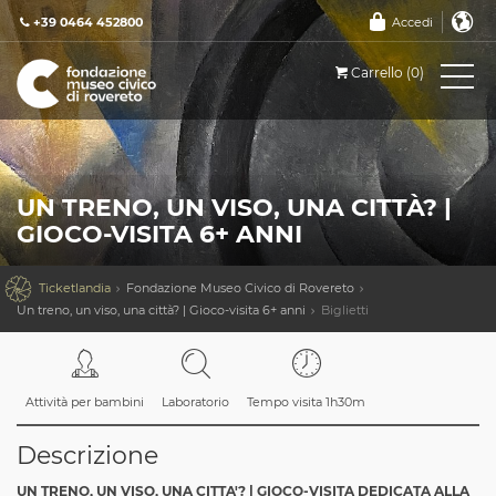
+39 0464 452800
Accedi
Carrello (0)
UN TRENO, UN VISO, UNA CITTÀ? |
GIOCO-VISITA 6+ ANNI

Ticketlandia
Fondazione Museo Civico di Rovereto
Un treno, un viso, una città? | Gioco-visita 6+ anni
Biglietti
Attività per bambini
Laboratorio
Tempo visita 1h30m
Descrizione
UN TRENO, UN VISO, UNA CITTA'? | GIOCO-VISITA DEDICATA ALLA