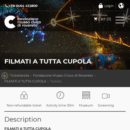
+39 0464 452800
Login
Cart (0)
FILMATI A TUTTA CUPOLA

Ticketlandia
Fondazione Museo Civico di Rovereto
FILMATI A TUTTA CUPOLA
Tickets
Non-refundable ticket
Activity time 30m
Museum
Screening
Description
FILMATI A TUTTA CUPOLA