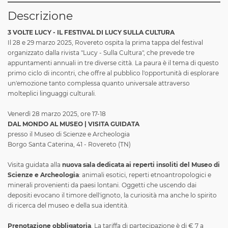
Descrizione
3 VOLTE LUCY - IL FESTIVAL DI LUCY SULLA CULTURA
Il 28 e 29 marzo 2025, Rovereto ospita la prima tappa del festival
organizzato dalla rivista "Lucy - Sulla Cultura", che prevede tre
appuntamenti annuali in tre diverse città. La paura è il tema di questo
primo ciclo di incontri, che offre al pubblico l'opportunità di esplorare
un'emozione tanto complessa quanto universale attraverso
molteplici linguaggi culturali.
Venerdì 28 marzo 2025, ore 17-18
DAL MONDO AL MUSEO |
VISITA GUIDATA
presso il Museo di Scienze e Archeologia
Borgo Santa Caterina, 41 - Rovereto (TN)
Visita guidata alla
nuova sala dedicata ai reperti insoliti del Museo di
Scienze e Archeologia
: animali esotici, reperti etnoantropologici e
minerali provenienti da paesi lontani. Oggetti che uscendo dai
depositi evocano il timore dell'ignoto, la curiosità ma anche lo spirito
di ricerca del museo e della sua identità.
Prenotazione obbligatoria
. La tariffa di partecipazione è di € 7 a