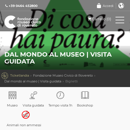
+39 0464 452800
Accedi
Carrello (0)
DAL MONDO AL MUSEO | VISITA
GUIDATA

Ticketlandia
Fondazione Museo Civico di Rovereto
Dal mondo al museo | Visita guidata
Biglietti
Museo
Visita guidata
Tempo visita 1h
Bookshop
Animali non ammessi