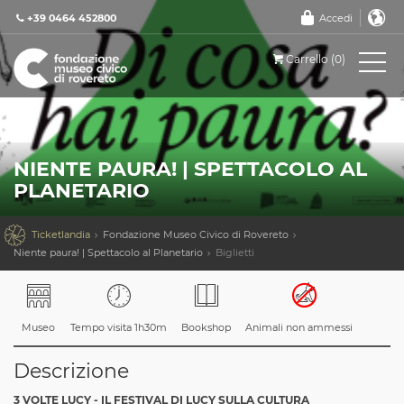
+39 0464 452800
Accedi
Carrello (0)
NIENTE PAURA! | SPETTACOLO AL
PLANETARIO

Ticketlandia
Fondazione Museo Civico di Rovereto
Niente paura! | Spettacolo al Planetario
Biglietti
Museo
Tempo visita 1h30m
Bookshop
Animali non ammessi
Descrizione
3 VOLTE LUCY - IL FESTIVAL DI LUCY SULLA CULTURA