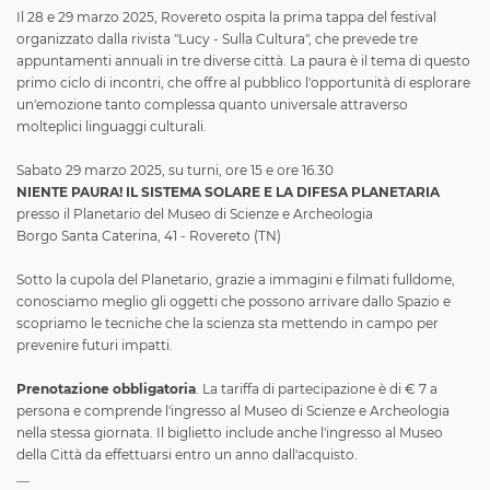
Il 28 e 29 marzo 2025, Rovereto ospita la prima tappa del festival
organizzato dalla rivista "Lucy - Sulla Cultura", che prevede tre
appuntamenti annuali in tre diverse città. La paura è il tema di questo
primo ciclo di incontri, che offre al pubblico l'opportunità di esplorare
un'emozione tanto complessa quanto universale attraverso
molteplici linguaggi culturali.
Sabato 29 marzo 2025, su turni, ore 15 e ore 16.30
NIENTE PAURA! IL SISTEMA SOLARE E LA DIFESA PLANETARIA
presso il Planetario del Museo di Scienze e Archeologia
Borgo Santa Caterina, 41 - Rovereto (TN)
Sotto la cupola del Planetario, grazie a immagini e filmati fulldome,
conosciamo meglio gli oggetti che possono arrivare dallo Spazio e
scopriamo le tecniche che la scienza sta mettendo in campo per
prevenire futuri impatti.
Prenotazione obbligatoria
. La tariffa di partecipazione è di € 7 a
persona e comprende l'ingresso al Museo di Scienze e Archeologia
nella stessa giornata. Il biglietto include anche l'ingresso al Museo
della Città da effettuarsi entro un anno dall'acquisto.
__