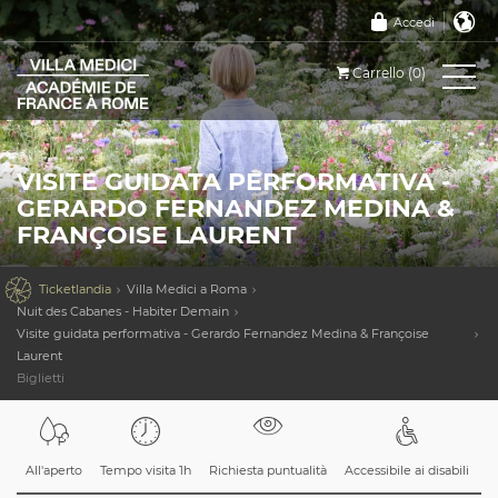
Accedi
Carrello (0)
VISITE GUIDATA PERFORMATIVA -
GERARDO FERNANDEZ MEDINA &
FRANÇOISE LAURENT

Ticketlandia
Villa Medici a Roma
Nuit des Cabanes - Habiter Demain
Visite guidata performativa - Gerardo Fernandez Medina & Françoise
Laurent
Biglietti
All'aperto
Tempo visita 1h
Richiesta puntualità
Accessibile ai disabili