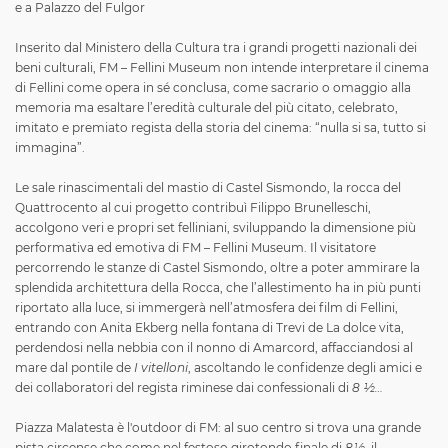
e a Palazzo del Fulgor
Inserito dal Ministero della Cultura tra i grandi progetti nazionali dei
beni culturali, FM – Fellini Museum non intende interpretare il cinema
di Fellini come opera in sé conclusa, come sacrario o omaggio alla
memoria ma esaltare l’eredità culturale del più citato, celebrato,
imitato e premiato regista della storia del cinema: “nulla si sa, tutto si
immagina”.
Le sale rinascimentali del mastio di Castel Sismondo, la rocca del
Quattrocento al cui progetto contribuì Filippo Brunelleschi,
accolgono veri e propri set felliniani, sviluppando la dimensione più
performativa ed emotiva di FM – Fellini Museum. Il visitatore
percorrendo le stanze di Castel Sismondo, oltre a poter ammirare la
splendida architettura della Rocca, che l’allestimento ha in più punti
riportato alla luce, si immergerà nell’atmosfera dei film di Fellini,
entrando con Anita Ekberg nella fontana di Trevi de La dolce vita,
perdendosi nella nebbia con il nonno di Amarcord, affacciandosi al
mare dal pontile de
I vitelloni
, ascoltando le confidenze degli amici e
dei collaboratori del regista riminese dai confessionali di
8 ½…
Piazza Malatesta è l'outdoor di FM: al suo centro si trova una grande
pista circense che come nel festoso girotondo finale di
8½
, il