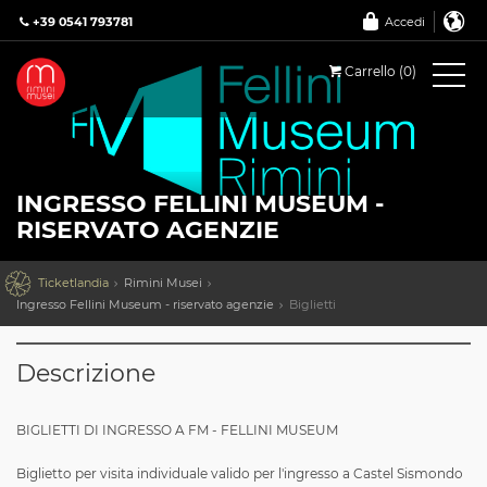
+39 0541 793781
Accedi
Carrello (0)
INGRESSO FELLINI MUSEUM -
RISERVATO AGENZIE

Ticketlandia
Rimini Musei
Ingresso Fellini Museum - riservato agenzie
Biglietti
Descrizione
BIGLIETTI DI INGRESSO
A FM - FELLINI MUSEUM
Biglietto per visita individuale valido per l'ingresso a Castel Sismondo