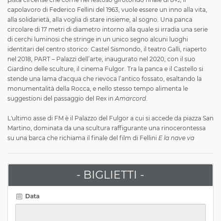
capolavoro di Federico Fellini del 1963, vuole essere un inno alla vita,
alla solidarietà, alla voglia di stare insieme, al sogno. Una panca
circolare di 17 metri di diametro intorno alla quale si irradia una serie
di cerchi luminosi che stringe in un unico segno alcuni luoghi
identitari del centro storico: Castel Sismondo, il teatro Galli, riaperto
nel 2018, PART – Palazzi dell’arte, inaugurato nel 2020, con il suo
Giardino delle sculture, il cinema Fulgor. Tra la panca e il Castello si
stende una lama d'acqua che rievoca l’antico fossato, esaltando la
monumentalità della Rocca, e nello stesso tempo alimenta le
suggestioni del passaggio del Rex in
Amarcord
.
L'ultimo asse di FM è il Palazzo del Fulgor a cui si accede da piazza San
Martino, dominata da una scultura raffigurante una rinocerontessa
su una barca che richiama il finale del film di Fellini
E la nave va
- BIGLIETTI -
Data