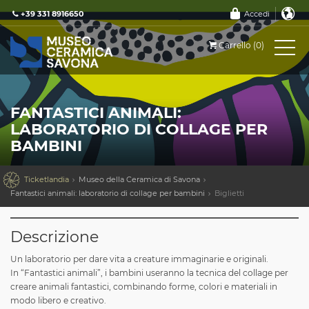
+39 331 8916650
Accedi
Carrello (0)
FANTASTICI ANIMALI:
LABORATORIO DI COLLAGE PER
BAMBINI

Ticketlandia
Museo della Ceramica di Savona
Fantastici animali: laboratorio di collage per bambini
Biglietti
Descrizione
Un laboratorio per dare vita a creature immaginarie e originali.
In “Fantastici animali”, i bambini useranno la tecnica del collage per
creare animali fantastici, combinando forme, colori e materiali in
modo libero e creativo.