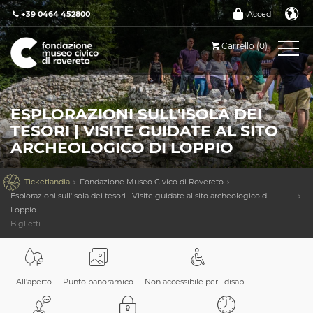
+39 0464 452800
Accedi
Carrello (0)
ESPLORAZIONI SULL'ISOLA DEI
TESORI | VISITE GUIDATE AL SITO
ARCHEOLOGICO DI LOPPIO

Ticketlandia
Fondazione Museo Civico di Rovereto
Esplorazioni sull'isola dei tesori | Visite guidate al sito archeologico di
Loppio
Biglietti
All'aperto
Punto panoramico
Non accessibile per i disabili