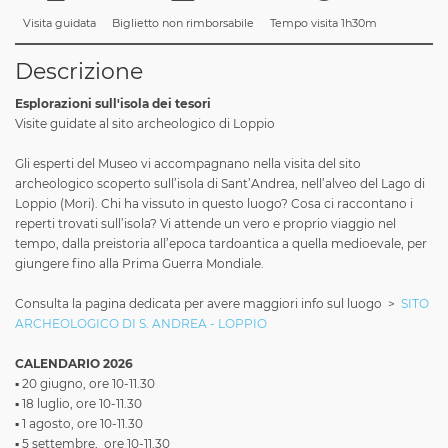
Visita guidata
Biglietto non rimborsabile
Tempo visita 1h30m
Descrizione
Esplorazioni sull'isola dei tesori
Visite guidate al sito archeologico di Loppio
Gli esperti del Museo vi accompagnano nella visita del sito
archeologico scoperto sull’isola di Sant’Andrea, nell’alveo del Lago di
Loppio (Mori). Chi ha vissuto in questo luogo? Cosa ci raccontano i
reperti trovati sull’isola? Vi attende un vero e proprio viaggio nel
tempo, dalla preistoria all’epoca tardoantica a quella medioevale, per
giungere fino alla Prima Guerra Mondiale.
Consulta la pagina dedicata per avere maggiori info sul luogo >
SITO
ARCHEOLOGICO DI S. ANDREA - LOPPIO
CALENDARIO 2026
▪️ 20 giugno, ore 10-11.30
▪️ 18 luglio, ore 10-11.30
▪️ 1 agosto, ore 10-11.30
▪️ 5 settembre, ore 10-11.30