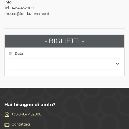
Info
Tel. 0464 452800
museo@fondazionemcr.it
- BIGLIETTI -
Data
Hai bisogno di aiuto?
+39 0464 452800
Contattaci