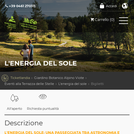
+39 0461 270311
Accedi
Carrello (0)
L'ENERGIA DEL SOLE

Ticketlandia
Giardino Botanico Alpino Viote
Eventi alla Terrazza delle Stelle
L'energia del sole
Biglietti
All'aperto
Richiesta puntualità
Descrizione
L'ENERGIA DEL SOLE: UNA PASSEGGIATA TRA ASTRONOMIA E