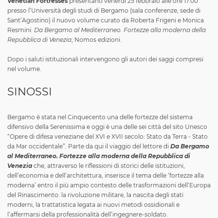
Venetian Fortresses
presentano venerdì 25 febbraio alle ore 17.00
presso l’Università degli studi di Bergamo (sala conferenze, sede di
Sant’Agostino) il nuovo volume curato da Roberta Frigeni e Monica
Resmini:
Da Bergamo al Mediterraneo. Fortezze alla moderna della
Repubblica di Venezia
, Nomos edizioni.
Dopo i saluti istituzionali intervengono gli autori dei saggi compresi
nel volume.
SINOSSI
Bergamo è stata nel Cinquecento una delle fortezze del sistema
difensivo della Serenissima e oggi è una delle sei città del sito Unesco
“Opere di difesa veneziane del XVI e XVII secolo: Stato da Terra - Stato
da Mar occidentale”. Parte da qui il viaggio del lettore di
Da Bergamo
al Mediterraneo. Fortezze alla moderna della Repubblica di
Venezia
che, attraverso le riflessioni di storici delle istituzioni,
dell’economia e dell’architettura, inserisce il tema delle ‘fortezze alla
moderna’ entro il più ampio contesto delle trasformazioni dell’Europa
del Rinascimento: la rivoluzione militare, la nascita degli stati
moderni, la trattatistica legata ai nuovi metodi ossidionali e
l’affermarsi della professionalità dell’ingegnere-soldato.