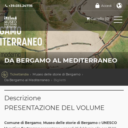
+39.035.247116
Accedi
Carrello (0)
DA BERGAMO AL MEDITERRANEO

Ticketlandia
Museo delle storie di Bergamo
Da Bergamo al Mediterraneo
Biglietti
Descrizione
PRESENTAZIONE DEL VOLUME
Comune di Bergamo
,
Museo delle storie di Bergamo
e
UNESCO