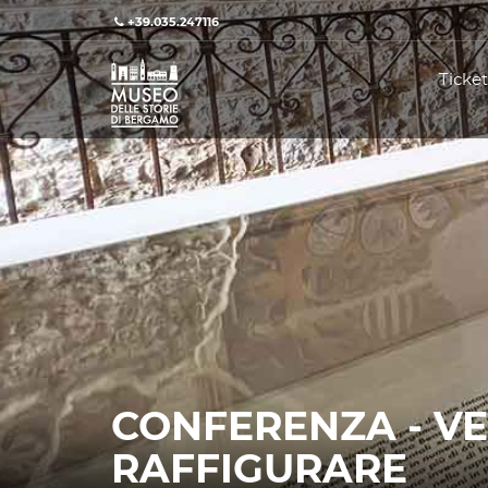
+39.035.247116
Ticket
CONFERENZA - VE
RAFFIGURARE