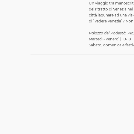
Un viaggio tra manoscritti
del ritratto di Venezia n
città lagunare ad una visi
di “Vedere Venezia”? Non v
Palazzo del Podestà, Pi
Martedì - venerdì | 10-18
Sabato, domenica e festiv