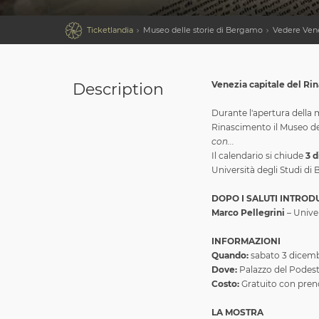

Ticketlandia
Museo delle storie di Bergamo
Vedere Ven
Venezia capitale del Ri
Description
Durante l'apertura della 
Rinascimento il Museo del
con...
Il calendario si chiude
3 d
Università degli Studi d
DOPO I SALUTI INTRODU
Marco Pellegrini
–
Unive
INFORMAZIONI
Quando:
sabato 3 dicemb
Dove:
Palazzo del Podes
Costo:
Gratuito con preno
LA MOSTRA