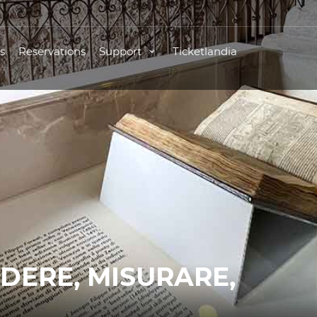
s
Reservations
Support
Ticketlandia
DERE, MISURARE,