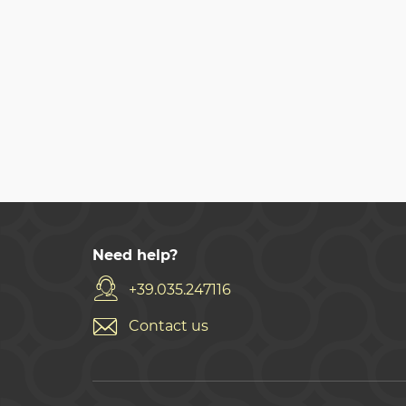
Need help?
+39.035.247116
Contact us