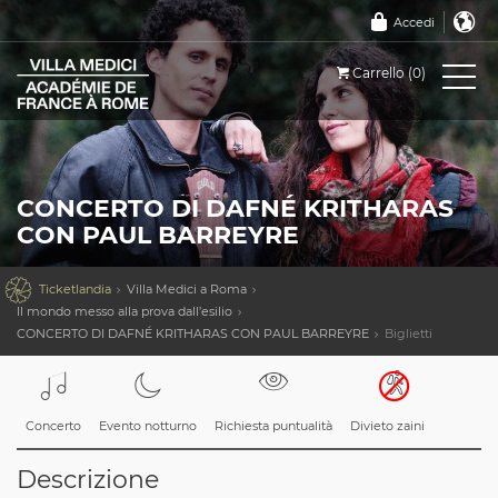
Accedi
Carrello (0)
CONCERTO DI DAFNÉ KRITHARAS
CON PAUL BARREYRE

Ticketlandia
Villa Medici a Roma
Il mondo messo alla prova dall’esilio
CONCERTO DI DAFNÉ KRITHARAS CON PAUL BARREYRE
Biglietti
Concerto
Evento notturno
Richiesta puntualità
Divieto zaini
Descrizione