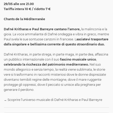
29/05 alle ore 21.00
Tariffa intera 10 € / ridotto 7 €
Chants de la Méditerranée
Dafné Kritharas e Paul Barreyre cantano l’amore,
la malinconia e la
gioia. La voce ammaliante di Dafné ondeggia e vibra in greco, mentre
Paul svela le sue sontuose canzoni in francese. L
asciatevi trasportare
dalla singolare e bellissima corrente di questo straordinario duo.
Dafné Kritharas, in parte strega, in parte maga, in parte dea, affascina
un pubblico internazionale con il suo
fascino musicale unico
,
celebrando la ricchezza del patrimonio mediterraneo.
Nel suo
mondo allegorico e senza tempo, la realtà viene sublimata, le storie
vere si trasformano in racconti misteriosi dove le donne disprezzate
diventano temibili regine delle montagne, dove il mare ruggente
protegge gli oppressi, dove il peccato si unisce alla preghiera per
generare il perdono.
→ Scoprire l’universo musicale di Dafné Kritharas e Paul Barreyre