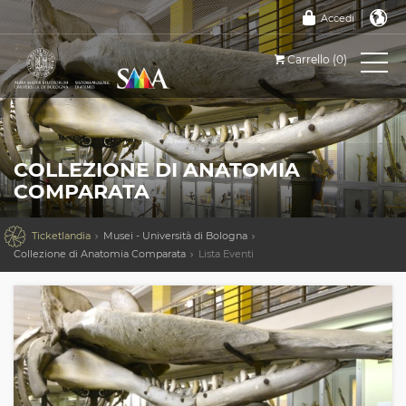
Accedi
Carrello (0)
COLLEZIONE DI ANATOMIA
COMPARATA

Ticketlandia
Musei - Università di Bologna
Collezione di Anatomia Comparata
Lista Eventi