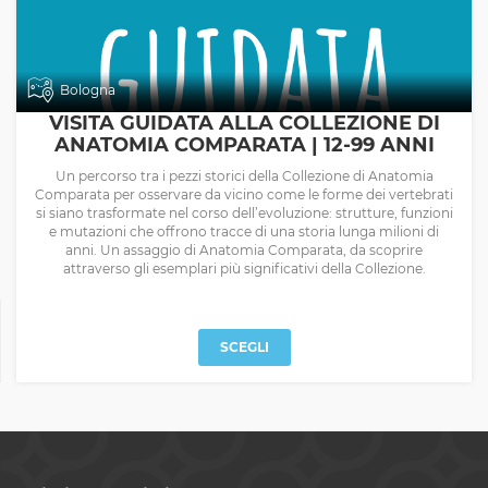
Bologna
VISITA GUIDATA ALLA COLLEZIONE DI
ANATOMIA COMPARATA | 12-99 ANNI
Un percorso tra i pezzi storici della Collezione di Anatomia
Comparata per osservare da vicino come le forme dei vertebrati
si siano trasformate nel corso dell’evoluzione: strutture, funzioni
e mutazioni che offrono tracce di una storia lunga milioni di
anni. Un assaggio di Anatomia Comparata, da scoprire
attraverso gli esemplari più significativi della Collezione.
SCEGLI