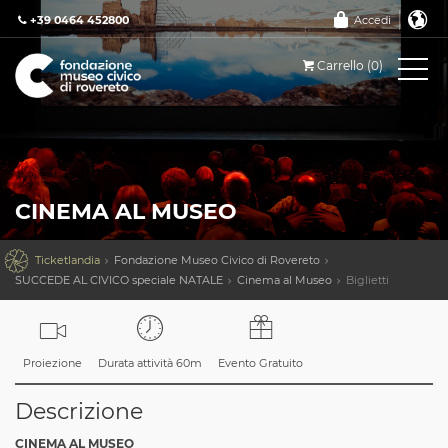
+39 0464 452800
Accedi
Carrello (0)
CINEMA AL MUSEO

Ticketlandia
Fondazione Museo Civico di Rovereto
SUCCEDE AL CIVICO speciale NATALE
Cinema al Museo
Biglietti
Proiezione
Durata attività 60m
Evento Gratuito
Descrizione
CINEMA AL MUSEO