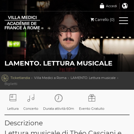
Accedi
Carrello (0)
LAMENTO. LETTURA MUSICALE

Ticketlandia
Villa Medici a Roma
LAMENTO. Lettura musicale
Biglietti
Lettura
Concerto
Durata attività 60m
Evento Gratuito
Descrizione
Lettura musicale di Théo Casciani e