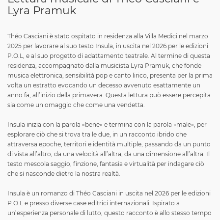
Lyra Pramuk
Théo Casciani è stato ospitato in residenza alla Villa Medici nel marzo
2025 per lavorare al suo testo Insula, in uscita nel 2026 per le edizioni
P.O.L, e al suo progetto di adattamento teatrale. Al termine di questa
residenza, accompagnato dalla musicista Lyra Pramuk, che fonde
musica elettronica, sensibilità pop e canto lirico, presenta per la prima
volta un estratto evocando un decesso avvenuto esattamente un
anno fa, all’inizio della primavera. Questa lettura può essere percepita
sia come un omaggio che come una vendetta.
Insula inizia con la parola «bene» e termina con la parola «male», per
esplorare ciò che si trova tra le due, in un racconto ibrido che
attraversa epoche, territori e identità multiple, passando da un punto
di vista all’altro, da una velocità all’altra, da una dimensione all’altra. Il
testo mescola saggio, finzione, fantasia e virtualità per indagare ciò
che si nasconde dietro la nostra realtà.
Insula è un romanzo di Théo Casciani in uscita nel 2026 per le edizioni
P.O.L e presso diverse case editrici internazionali. Ispirato a
un’esperienza personale di lutto, questo racconto è allo stesso tempo