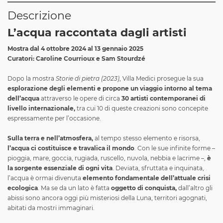
Descrizione
L’acqua raccontata dagli artisti
Mostra dal 4 ottobre 2024 al 13 gennaio 2025
Curatori: Caroline Courrioux e Sam Stourdzé
Dopo la mostra
Storie di pietra (2023)
, Villa Medici prosegue la sua
esplorazione degli elementi e propone un viaggio intorno al tema
dell’acqua
attraverso le opere di circa
30 artisti contemporanei di
livello internazionale,
tra cui 10 di queste creazioni sono concepite
espressamente per l’occasione.
Sulla terra e nell’atmosfera,
al tempo stesso elemento e risorsa,
l’acqua ci costituisce e travalica il mondo
. Con le sue infinite forme –
pioggia, mare, goccia, rugiada, ruscello, nuvola, nebbia e lacrime –,
è
la sorgente essenziale di ogni vita
. Deviata, sfruttata e inquinata,
l’acqua è ormai divenuta
elemento fondamentale dell’attuale crisi
ecologica
. Ma se da un lato è fatta
oggetto di conquista,
dall’altro gli
abissi sono ancora oggi più misteriosi della Luna, territori agognati,
abitati da mostri immaginari.