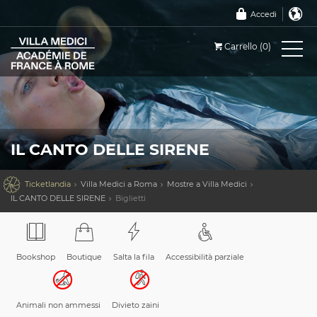
Accedi
Carrello (0)
IL CANTO DELLE SIRENE

Ticketlandia
Villa Medici a Roma
Mostre a Villa Medici
IL CANTO DELLE SIRENE
Biglietti
Bookshop
Boutique
Salta la fila
Accessibilità parziale
Animali non ammessi
Divieto zaini