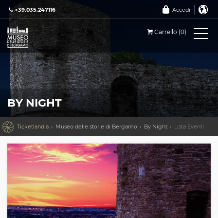
+39.035.247116
Accedi
Carrello (0)
BY NIGHT

Ticketlandia
Museo delle storie di Bergamo
By Night
Lista Eventi