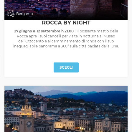
Bergamo
ROCCA BY NIGHT
27 giugno & 12 settembre h 21.00
| Il possente mastio della
Rocca apre i suoi cancelli per visite in notturna al Museo
dell’Ottocento e al camminamento di ronda con il suo
ineguagliabile panorama a 360° sulla città baciata dalla luna.
SCEGLI