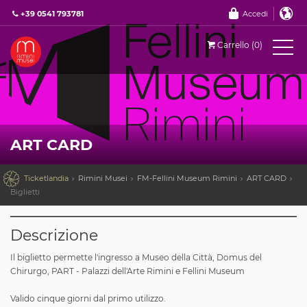
+39 0541 793781
Accedi
Carrello (0)
ART CARD

Ticketlandia
Rimini Musei
FM-Fellini Museum Rimini
ART CARD
Biglietti
Descrizione
Il biglietto permette l'ingresso a Museo della Città, Domus del
Chirurgo, PART - Palazzi dell'Arte Rimini e Fellini Museum
Valido cinque giorni dal primo utilizzo.